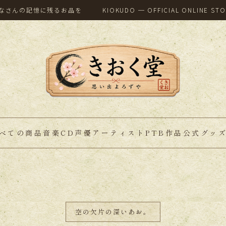
なさんの記憶に残るお品を
KIOKUDO ─ OFFICIAL ONLINE ST
べての商品
音楽CD
声優アーティスト
PTB作品公式グッ
空の欠片の深いあお。