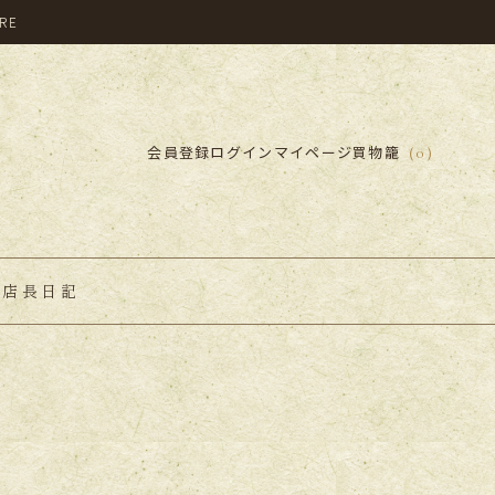
ORE
会員登録
ログイン
マイページ
買物籠
（0）
ズ
店長日記