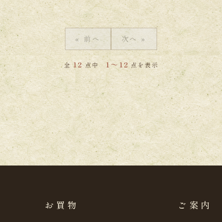
« 前へ
次へ »
12
1～12
全
点中
点を表示
お買物
ご案内