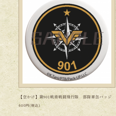
【空かけ】第901戦術戦闘飛行隊 部隊章缶バッジ
600円(税込)