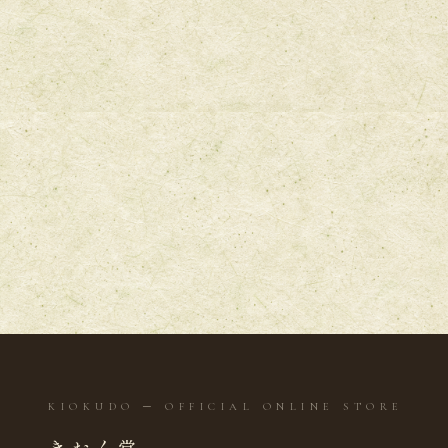
KIOKUDO ─ OFFICIAL ONLINE STORE
きおく堂