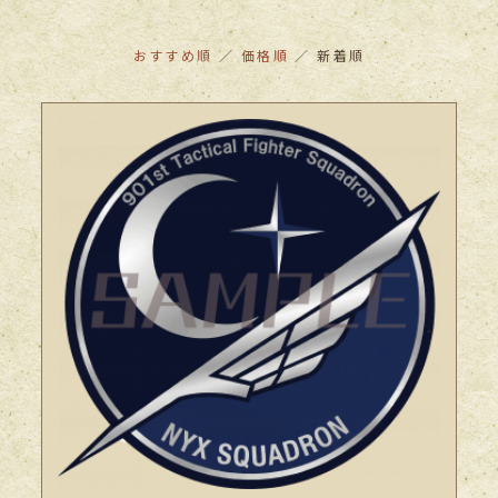
おすすめ順
／
価格順
／ 新着順